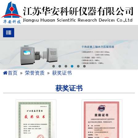
首页
»
荣誉资质
»
获奖证书
获奖证书