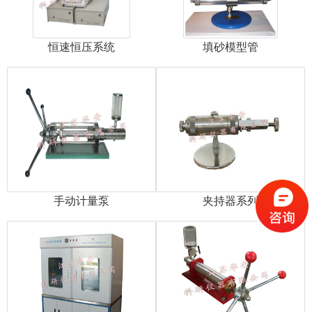
恒速恒压系统
填砂模型管
手动计量泵
夹持器系列