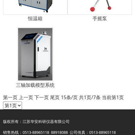
恒温箱
手摇泵
三轴加载模型系统
第一页 上一页 下一页 尾页 15条/页 共1页/7条 当前第1页
版权所有：江苏华安科研仪器有限公司
销售热线：0513-88965118 88918088 公司传真：0513-88965118