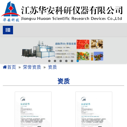
首页
»
荣誉资质
»
资质
资质